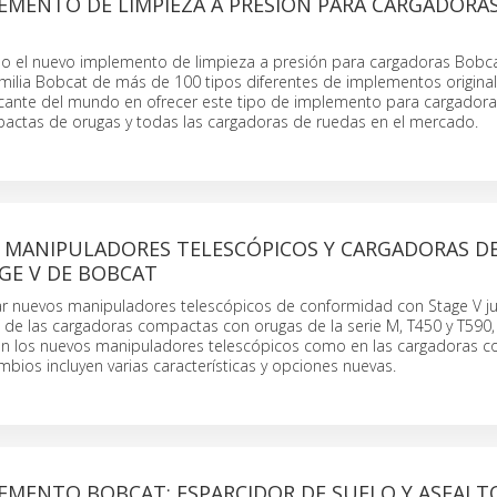
EMENTO DE LIMPIEZA A PRESIÓN PARA CARGADORA
o el nuevo implemento de limpieza a presión para cargadoras Bobca
amilia Bobcat de más de 100 tipos diferentes de implementos origina
ricante del mundo en ofrecer este tipo de implemento para cargador
ctas de orugas y todas las cargadoras de ruedas en el mercado.
 MANIPULADORES TELESCÓPICOS Y CARGADORAS D
GE V DE BOBCAT
ar nuevos manipuladores telescópicos de conformidad con Stage V ju
 de las cargadoras compactas con orugas de la serie M, T450 y T590,
n los nuevos manipuladores telescópicos como en las cargadoras 
mbios incluyen varias características y opciones nuevas.
EMENTO BOBCAT: ESPARCIDOR DE SUELO Y ASFALT