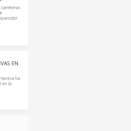
 carreteras
de
sparcidor
IVAS EN
empresa ha
 en la