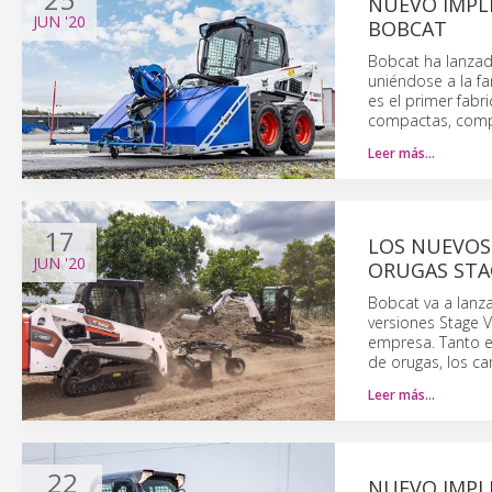
NUEVO IMPL
JUN
'20
BOBCAT
Bobcat ha lanzad
uniéndose a la f
es el primer fab
compactas, compa
Leer más…
17
LOS NUEVOS
JUN
'20
ORUGAS STA
Bobcat va a lanz
versiones Stage V
empresa. Tanto e
de orugas, los ca
Leer más…
22
NUEVO IMPL