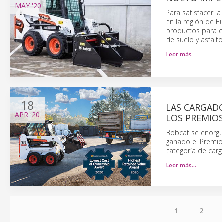
MAY
'20
Para satisfacer 
en la región de E
productos para c
de suelo y asfalt
Leer más…
18
LAS CARGAD
APR
'20
LOS PREMIOS
Bobcat se enorgu
ganado el Premio
categoría de car
Leer más…
1
2