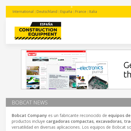
International
Deutschland
España
France
Italia
BOBCAT NEWS
Bobcat Company
es un fabricante reconocido de
equipos de
productos incluye
cargadoras compactas
,
excavadoras
,
tra
versatilidad en diversas aplicaciones. Los equipos de Bobcat so