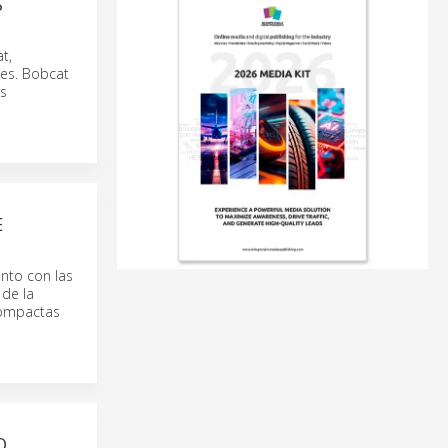
S
t,
les. Bobcat
as
E
nto con las
 de la
compactas
O