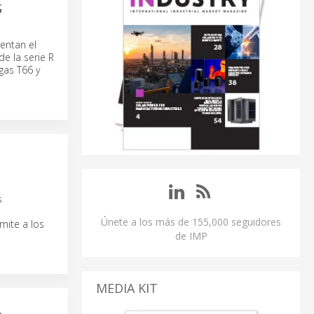
S
entan el
e la serie R
gas T66 y
s
Únete a los más de 155,000 seguidores
mite a los
de IMP
MEDIA KIT