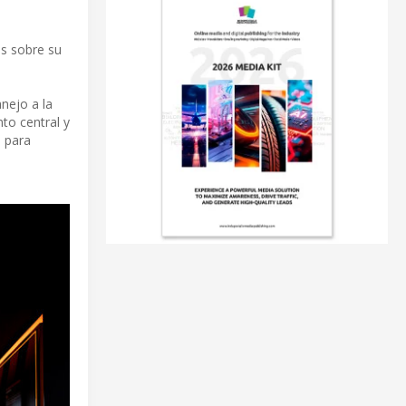
es sobre su
nejo a la
to central y
o para