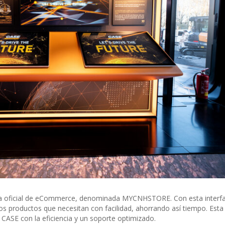
a oficial de eCommerce, denominada MYCNHSTORE. Con esta interfaz
e los productos que necesitan con facilidad, ahorrando así tiempo. Esta
CASE con la eficiencia y un soporte optimizado.