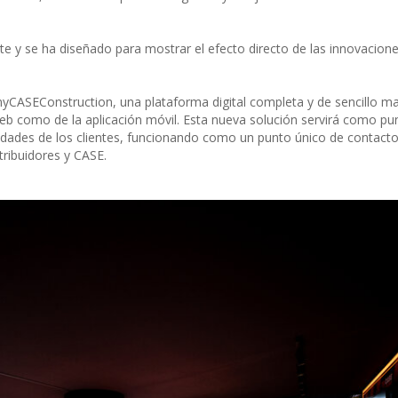
te y se ha diseñado para mostrar el efecto directo de las innovacion
CASEConstruction, una plataforma digital completa y de sencillo ma
eb como de la aplicación móvil. Esta nueva solución servirá como pun
sidades de los clientes, funcionando como un punto único de contact
stribuidores y CASE.