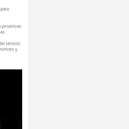
 para
a proactivas
as.
el servicio,
o remoto y