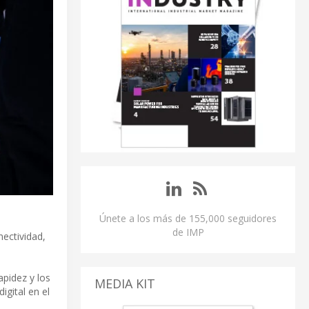
Únete a los más de 155,000 seguidores
de IMP
ectividad,
apidez y los
MEDIA KIT
gital en el