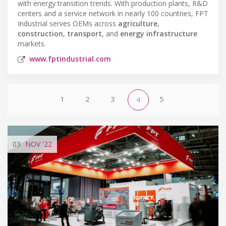
with energy transition trends. With production plants, R&D
centers and a service network in nearly 100 countries, FPT
Industrial serves OEMs across
agriculture
,
construction
,
transport
, and
energy infrastructure
markets.
www.fptindustrial.com
1
2
3
5
4
03
NOV
'22