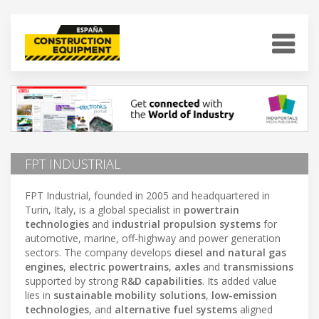
FPT INDUSTRIAL
FPT Industrial, founded in 2005 and headquartered in
Turin, Italy, is a global specialist in
powertrain
technologies
and
industrial propulsion systems
for
automotive, marine, off-highway and power generation
sectors. The company develops
diesel and natural gas
engines
,
electric powertrains
,
axles
and
transmissions
supported by strong
R&D capabilities
. Its added value
lies in
sustainable mobility solutions
,
low-emission
technologies
, and
alternative fuel systems
aligned