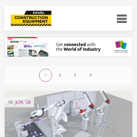
2
3
4
1
18
JUN.
'26