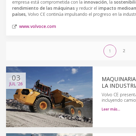
empresa está comprometida con la
innovación
, la
sostenibil
rendimiento de las máquinas
y reducir el
impacto medioam
países
, Volvo CE continúa impulsando el progreso en la industr
www.volvoce.com
2
1
03
MAQUINARIA
JUL
'26
LA INDUSTRI
Volvo CE present
incluyendo camion
Leer más…