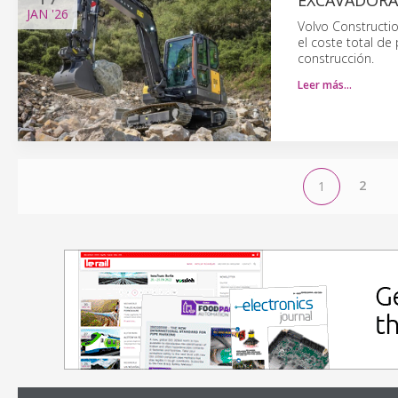
EXCAVADORA
JAN
'26
Volvo Constructio
el coste total de
construcción.
Leer más…
2
1