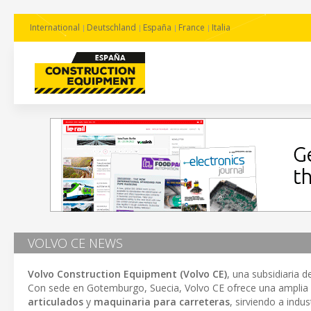
International
Deutschland
España
France
Italia
VOLVO CE NEWS
Volvo Construction Equipment (Volvo CE)
, una subsidiaria 
Con sede en Gotemburgo, Suecia, Volvo CE ofrece una amplia
articulados
y
maquinaria para carreteras
, sirviendo a indu