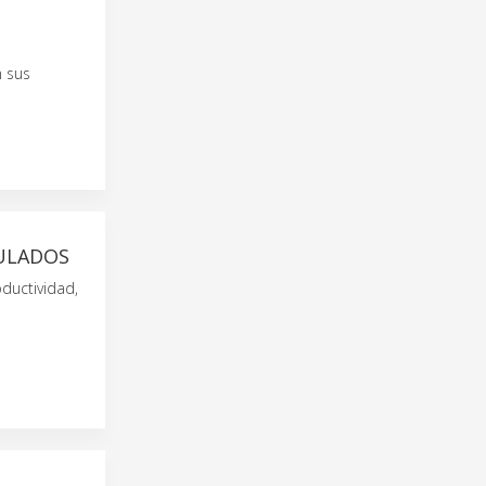
n sus
CULADOS
ductividad,