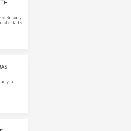
OTH
t Britain y
urabilidad y
RAS
ad y la