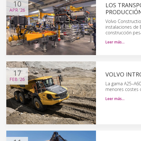
10
LOS TRANSP
APR
'26
PRODUCCIÓN 
Volvo Constructio
instalaciones de
construcción pes
Leer más…
17
VOLVO INTR
FEB
'26
La gama A25–A60 
menores costes o
Leer más…