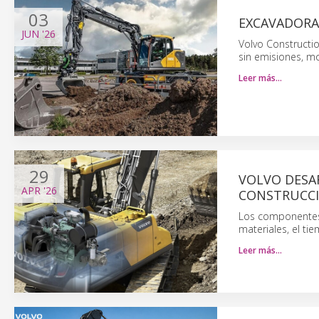
03
EXCAVADORA
JUN
'26
Volvo Constructi
sin emisiones, mo
Leer más…
29
VOLVO DESA
APR
'26
CONSTRUCC
Los componentes 
materiales, el ti
Leer más…