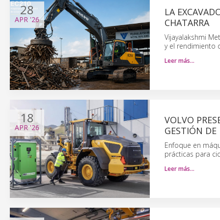
28
LA EXCAVAD
APR
'26
CHATARRA
Vijayalakshmi Met
y el rendimiento 
Leer más…
18
VOLVO PRESE
APR
'26
GESTIÓN DE 
Enfoque en máqui
prácticas para ci
Leer más…