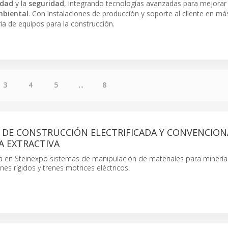
idad
y la
seguridad
, integrando tecnologías avanzadas para mejorar 
biental
. Con instalaciones de producción y soporte al cliente en m
ia de equipos para la construcción.
3
4
5
...
8
 DE CONSTRUCCIÓN ELECTRIFICADA Y CONVENCION
A EXTRACTIVA
a en Steinexpo sistemas de manipulación de materiales para minería 
es rígidos y trenes motrices eléctricos.