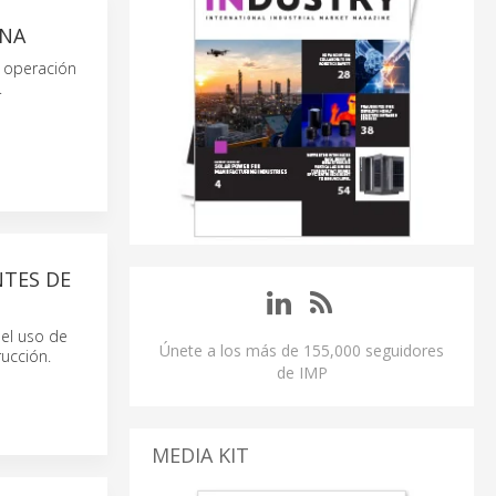
ANA
 operación
.
TES DE
el uso de
Únete a los más de 155,000 seguidores
rucción.
de IMP
MEDIA KIT