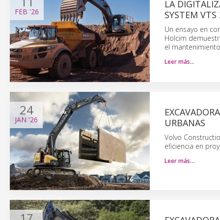
11
LA DIGITALI
FEB
'26
SYSTEM VTS 
Un ensayo en con
Holcim demuestra 
el mantenimiento
Leer más…
24
EXCAVADORA
JAN
'26
URBANAS
Volvo Constructi
eficiencia en pro
Leer más…
17