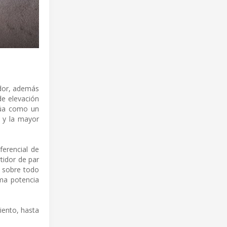
ador, además
de elevación
túa como un
s y la mayor
erencial de
tidor de par
, sobre todo
ima potencia
iento, hasta