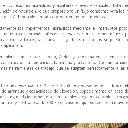
n conexiones hidráulicas y auxiliares suaves y sensibles. Están 
 función de retención, lo que proporciona un flujo constante para los
arrete está disponible a modo opcional en ambos modelos.
amente los implementos hidráulicos mediante el interruptor propo
s de neumáticos también ofrecen diversas opciones de neumáticos pa
icaciones. Además, las nuevas cargadoras de ruedas se pueden p
a aplicación.
 manipulación de tierra, arena, áridos y otros materiales en sect
s, la construcción, la demolición, la minería y la cantera. Doosan tambi
más herramientas de trabajo que se adapten perfectamente a las a
harones estándar de 2,3 y 2,5 m3 respectivamente. El brazo e
s de arranque y capacidades de elevación, especialmente en caso d
descargar eficientemente los materiales pegajosos. Ambas carga
ión alto y contrapeso de 300 kg en caso de que se requieran mayore