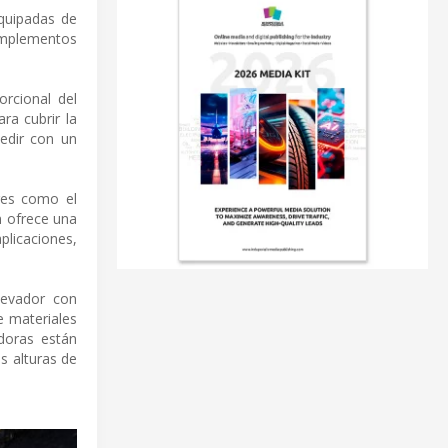
equipadas de
 implementos
rcional del
ra cubrir la
edir con un
ores como el
én ofrece una
plicaciones,
levador con
e materiales
doras están
s alturas de