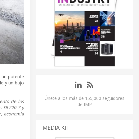
a un potente
le y un bajo
Únete a los más de 155,000 seguidores
ento de los
de IMP
s DL220-7 y
r, economía
MEDIA KIT