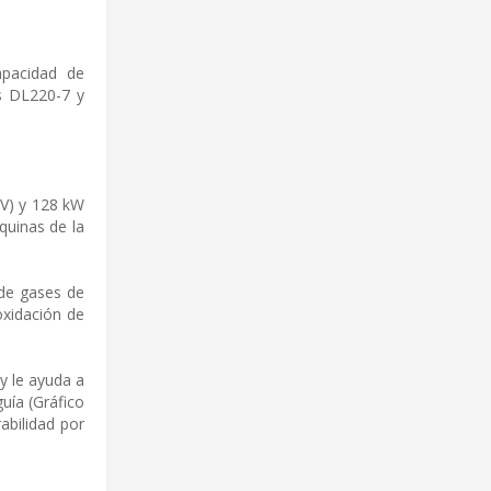
apacidad de
as DL220-7 y
CV) y 128 kW
quinas de la
 de gases de
oxidación de
y le ayuda a
uía (Gráfico
abilidad por