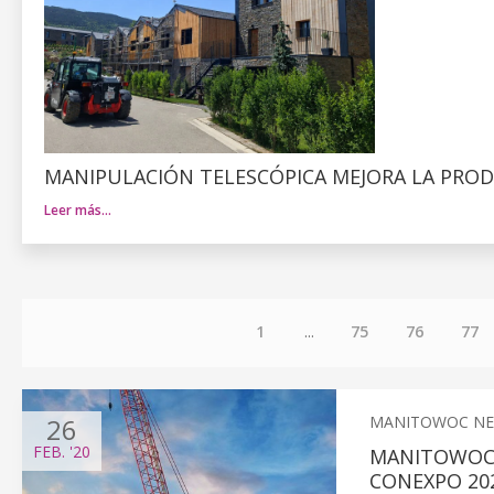
MANIPULACIÓN TELESCÓPICA MEJORA LA PRO
Leer más…
1
...
75
76
77
26
MANITOWOC N
FEB.
'20
MANITOWOC 
CONEXPO 20