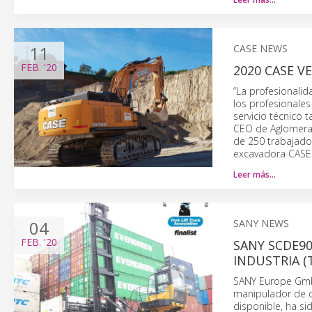
11
CASE NEWS
FEB.
'20
2020 CASE V
“La profesionali
los profesionale
servicio técnico 
CEO de Aglomerad
de 250 trabajado
excavadora CASE 
Leer más…
04
SANY NEWS
FEB.
'20
SANY SCDE90
INDUSTRIA 
SANY Europe Gmb
manipulador de c
disponible, ha s