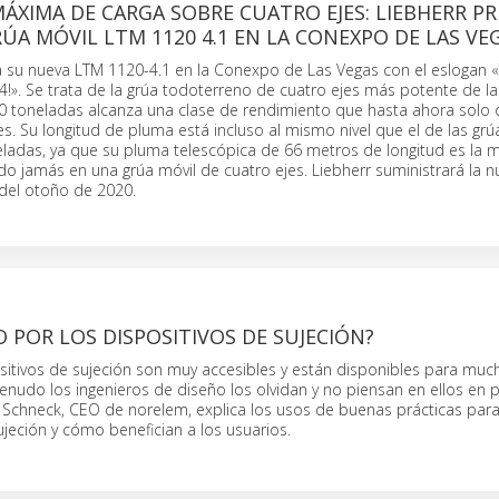
ÁXIMA DE CARGA SOBRE CUATRO EJES: LIEBHERR P
ÚA MÓVIL LTM 1120 4.1 EN LA CONEXPO DE LAS VE
a su nueva LTM 1120-4.1 en la Conexpo de Las Vegas con el eslogan «
!». Se trata de la grúa todoterreno de cuatro ejes más potente de la 
0 toneladas alcanza una clase de rendimiento que hasta ahora solo o
es. Su longitud de pluma está incluso al mismo nivel que el de las grú
eladas, ya que su pluma telescópica de 66 metros de longitud es la m
do jamás en una grúa móvil de cuatro ejes. Liebherr suministrará la 
 del otoño de 2020.
POR LOS DISPOSITIVOS DE SUJECIÓN?
sitivos de sujeción son muy accesibles y están disponibles para muc
enudo los ingenieros de diseño los olvidan y no piensan en ellos en 
 Schneck, CEO de norelem, explica los usos de buenas prácticas para
ujeción y cómo benefician a los usuarios.