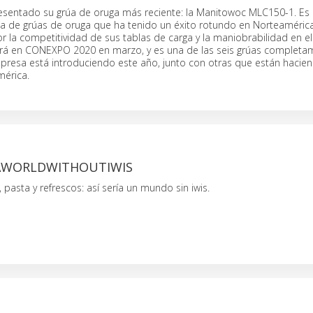
sentado su grúa de oruga más reciente: la Manitowoc MLC150-1. Es
ea de grúas de oruga que ha tenido un éxito rotundo en Norteamérica
 la competitividad de sus tablas de carga y la maniobrabilidad en el 
birá en CONEXPO 2020 en marzo, y es una de las seis grúas completa
presa está introduciendo este año, junto con otras que están hacie
érica.
AWORLDWITHOUTIWIS
pasta y refrescos: así sería un mundo sin iwis.