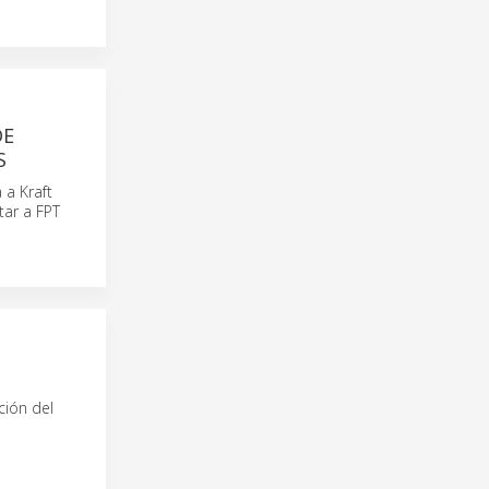
DE
S
 a Kraft
tar a FPT
ción del