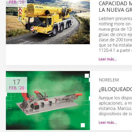
FEB.
'20
CAPACIDAD M
LA NUEVA GR
Liebherr present
nothing more on 4
nueva grúa de 12
grúas de cinco ej
clase de 200 ton
que se ha instala
1120-4.1 a partir
Leer más…
17
NORELEM
FEB.
'20
¿BLOQUEADO 
Aunque los dispo
aplicaciones, a m
instancia. Marcus
dispositivos de s
Leer más…