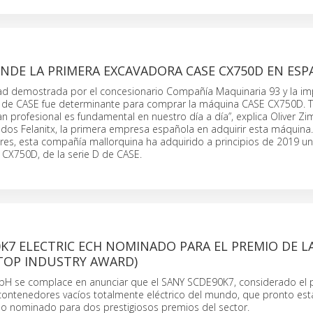
ENDE LA PRIMERA EXCAVADORA CASE CX750D EN ESP
dad demostrada por el concesionario Compañía Maquinaria 93 y la im
s de CASE fue determinante para comprar la máquina CASE CX750D. 
tan profesional es fundamental en nuestro día a día”, explica Oliver 
os Felanitx, la primera empresa española en adquirir esta máquina
res, esta compañía mallorquina ha adquirido a principios de 2019 u
CX750D, de la serie D de CASE.
K7 ELECTRIC ECH NOMINADO PARA EL PREMIO DE L
(TOP INDUSTRY AWARD)
H se complace en anunciar que el SANY SCDE90K7, considerado el 
ontenedores vacíos totalmente eléctrico del mundo, que pronto est
ido nominado para dos prestigiosos premios del sector.