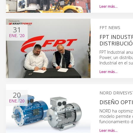
Leer más…
31
FPT NEWS
ENE.
'20
FPT INDUST
DISTRIBUCI
FPT Industrial an
Power, un distrib
Industrial en el 
Leer más…
20
NORD DRIVESY
ENE.
'20
DISEÑO OPT
NORD ha optimiza
modelo permite q
funcionamiento d
Leer más…