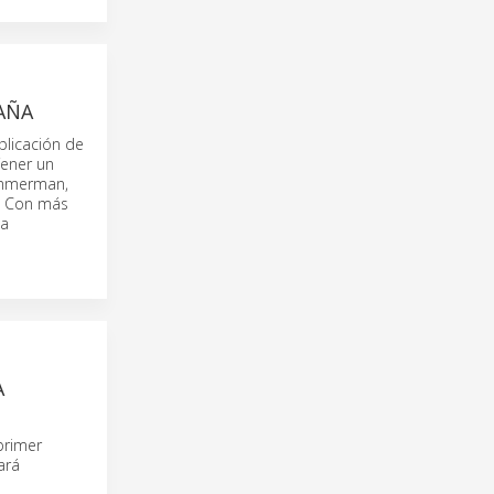
AÑA
plicación de
Tener un
Zimmerman,
. Con más
na
A
primer
ará