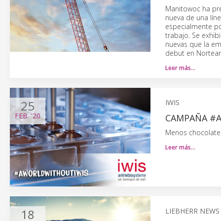
Manitowoc ha pre
nueva de una lín
especialmente por
trabajo. Se exhi
nuevas que la em
debut en Norteam
Leer más…
25
IWIS
FEB.
'20
CAMPAÑA #
Menos chocolate, 
Leer más…
18
LIEBHERR NEWS