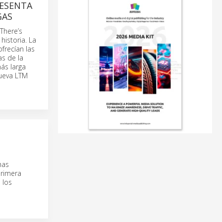
RESENTA
GAS
There’s
historia. La
frecían las
as de la
ás larga
nueva LTM
has
primera
 los