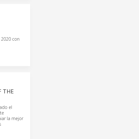
O 2020 con
F THE
ado el
ste
iar la mejor
s