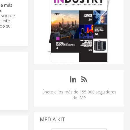
 la más
,
sitio de
mente
ndo su
Únete a los más de 155,000 seguidores
de IMP
MEDIA KIT