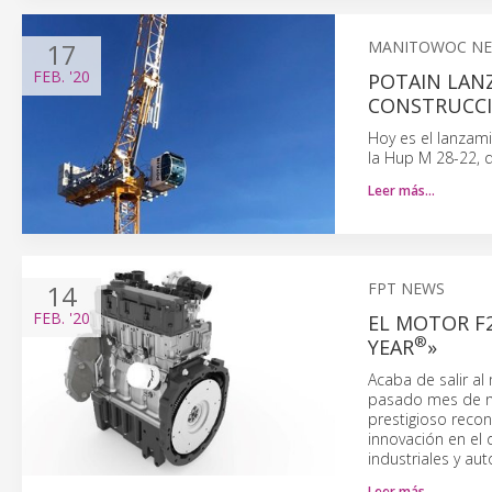
17
MANITOWOC N
FEB.
'20
POTAIN LANZ
CONSTRUCCIÓ
Hoy es el lanzam
la Hup M 28-22, 
Leer más…
14
FPT NEWS
FEB.
'20
EL MOTOR F2
®
YEAR
»
Acaba de salir al
pasado mes de nov
prestigioso recon
innovación en el 
industriales y aut
Leer más…