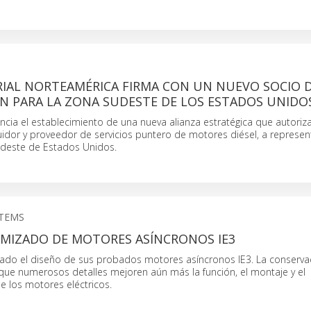
RIAL NORTEAMÉRICA FIRMA CON UN NUEVO SOCIO 
ÓN PARA LA ZONA SUDESTE DE LOS ESTADOS UNIDO
uncia el establecimiento de una nueva alianza estratégica que autoriza
uidor y proveedor de servicios puntero de motores diésel, a represen
sudeste de Estados Unidos.
STEMS
IMIZADO DE MOTORES ASÍNCRONOS IE3
do el diseño de sus probados motores asíncronos IE3. La conserva
ue numerosos detalles mejoren aún más la función, el montaje y el
e los motores eléctricos.