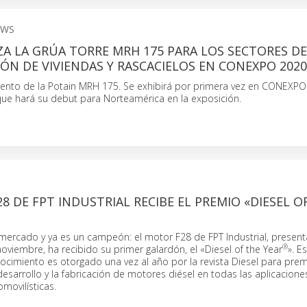
EWS
A LA GRÚA TORRE MRH 175 PARA LOS SECTORES DE
N DE VIVIENDAS Y RASCACIELOS EN CONEXPO 2020
iento de la Potain MRH 175. Se exhibirá por primera vez en CONEXP
que hará su debut para Norteamérica en la exposición.
8 DE FPT INDUSTRIAL RECIBE EL PREMIO «DIESEL O
 mercado y ya es un campeón: el motor F28 de FPT Industrial, present
®
iembre, ha recibido su primer galardón, el «Diesel of the Year
». E
ocimiento es otorgado una vez al año por la revista Diesel para prem
desarrollo y la fabricación de motores diésel en todas las aplicacione
omovilísticas.